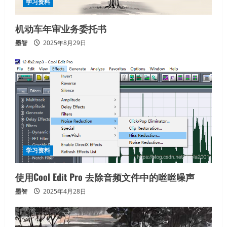
a
学习资料
d
机动车年审业务委托书
i
墨智
2025年8月29日
n
g
学习资料
使用Cool Edit Pro 去除音频文件中的咝咝噪声
墨智
2025年4月28日