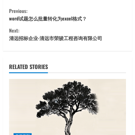
C
Previous:
o
word试题怎么批量转化为excel格式？
Next:
n
清远招标企业-清远市荣骏工程咨询有限公司
t
i
RELATED STORIES
n
u
e
R
e