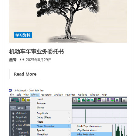
学习资料
机动车年审业务委托书
墨智
2025年8月29日
Read
Read More
more
about
机
动
车
年
审
业
务
委
托
书