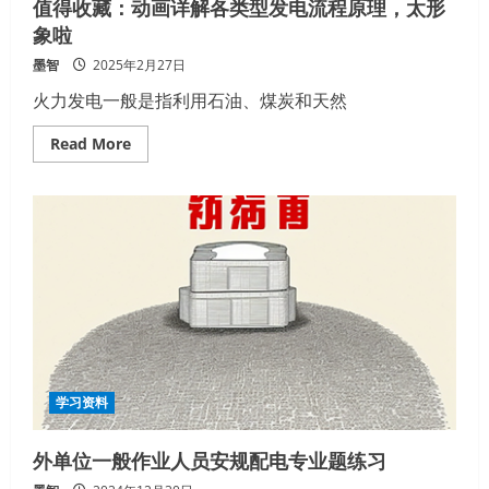
值得收藏：动画详解各类型发电流程原理，太形
象啦
墨智
2025年2月27日
火力发电一般是指利用石油、煤炭和天然
Read
Read More
more
about
值
得
收
藏：
动
画
详
解
各
类
型
发
电
流
程
学习资料
原
理，
太
外单位一般作业人员安规配电专业题练习
形
象