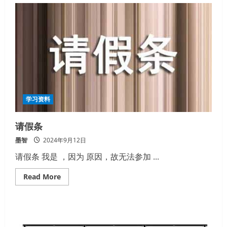
年
血
压
心
率
记
录
表
学习资料
请假条
墨智
2024年9月12日
请假条 我是 ，因为 原因，故无法参加 ...
Read
Read More
more
about
请
假
条