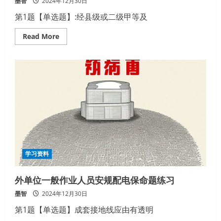
墨智
2024年12月30日
啦
第1题【单选题】:经县级或二级甲等及
Read
Read More
more
about
外
单
位
一
般
作
业
人
员
安
规
配
电
专
业
学习资料
题
练
习
外单位一般作业人员安规配电保命题练习
墨智
2024年12月30日
第1题【单选题】成套接地线应由有透明