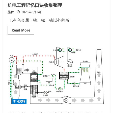
机电工程记忆口诀收集整理
墨智
2025年3月14日
1.有色金属：铁、锰、铬以外的所
Read
Read More
more
about
机
电
工
程
记
忆
口
诀
收
集
整
理
学习资料