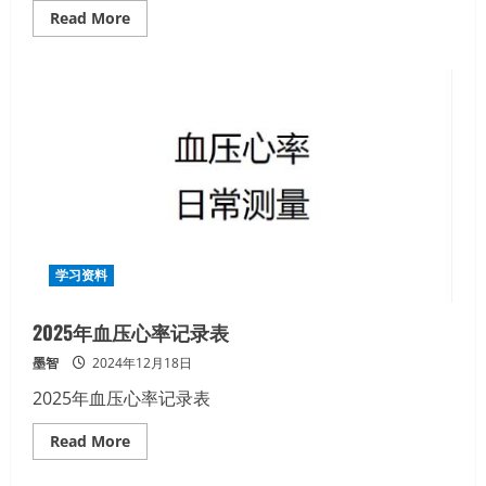
Read
Read More
more
about
外
单
位
一
般
作
业
人
员
安
规
配
电
保
命
学习资料
题
练
习
2025年血压心率记录表
墨智
2024年12月18日
2025年血压心率记录表
Read
Read More
more
about
2025