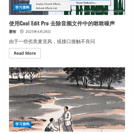
学习资料
使用Cool Edit Pro 去除音频文件中的咝咝噪声
墨智
2025年4月28日
由于一些劣质麦克风，或接口接触不良问
Read
Read More
more
about
使
用
Cool
Edit
Pro
去
除
音
频
文
件
中
的
咝
咝
学习资料
噪
声