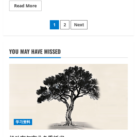
Read
Read More
more
about
清
文
远
1
2
Next
话
章
分
YOU MAY HAVE MISSED
页
学习资料