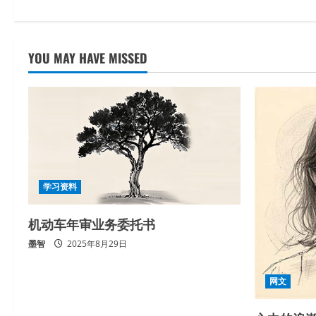
d
i
YOU MAY HAVE MISSED
n
g
学习资料
机动车年审业务委托书
墨智
2025年8月29日
网文