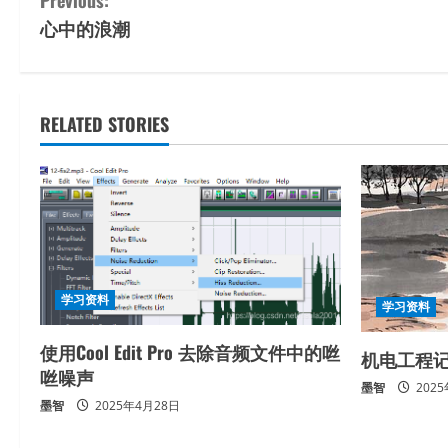
C
心中的浪潮
o
n
t
RELATED STORIES
i
n
u
e
学习资料
学习资料
R
使用Cool Edit Pro 去除音频文件中的咝
机电工程
e
咝噪声
墨智
202
墨智
2025年4月28日
a