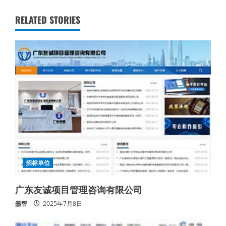
i
RELATED STORIES
n
u
e
R
e
a
d
招标单位
i
广东友诚项目管理咨询有限公司
n
墨智
2025年7月8日
g