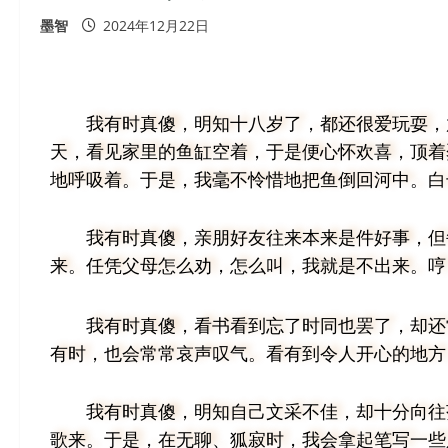
墨智
2024年12月22日
我有时真傻，明知十八岁了，都还很爱玩耍，
天，看见家里的鱼缸空着，于是便心怀欢喜，顶着
地呼吸着。于是，我毫不怜惜地把鱼倒回河中。白
我有时真傻，亲朋好友往来本来是件好事，但
来。任凭父母怎么劝，怎么叫，我就是不出来。哼
我有时真傻，看书看到忘了时同也罢了，却还
有时，也会常常哀声叹气。看有到令人开心的地方
我有时真傻，明知自己文采不佳，却十分向往
歌来。于是，在无聊、狐寂时，我会拿起笔写一些