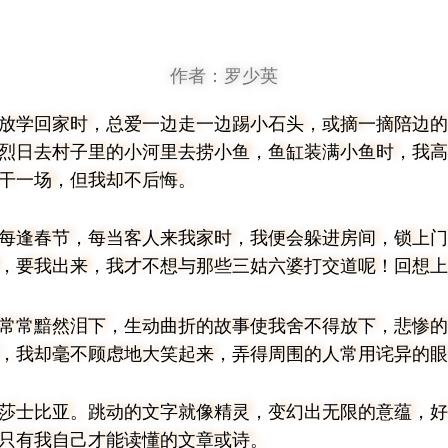
作者：罗少英
放学回家时，总爱一边走一边踢小石头，或摘一摘陪边的
烈日去村子里的小河里去捞小鱼，鱼缸装满小鱼时，我高
干一场，但我却不后悔。
每逢春节，每当客人来我家时，我便会躲进房间，锁上门
，要我出来，我才不想与那些三姑六婆打交道呢
回想上
！
常常黯然泪下，生动曲折的故事使我舍不得放下，悲惨的
，我却毫不顾虑地大笑起来，弄得周围的人常用诧异的眼
莎士比亚。跳动的文字就像精灵，变幻出无限的意蕴，好
只有我自己才能读懂的文章或诗。